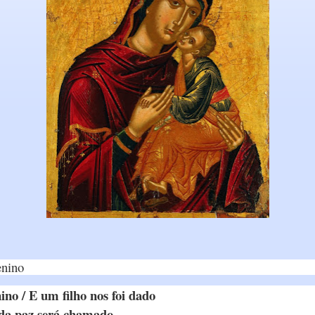
enino
no / E um filho nos foi dado
 da paz será chamado,