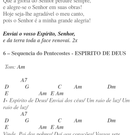
Que a glória do Senhor perdure sempre,
e alegre-se o Senhor em suas obras!
Hoje seja-lhe agradável o meu canto,
pois o Senhor é a minha grande alegria!
Enviai o vosso Espírito, Senhor,
e da terra toda a face renovai. 2x
6 – Sequencia do Pentecostes -
ESPIRITO DE DEUS
Tom:
Am
A7
D G C Am Dm
E Am E Am
1-
Espírito de Deus/ Enviai dos céus/ Um raio de luz/ Um
raio de luz/
A7
D G C Am Dm
E Am E Am
Vinde, Pai dos pobres/ Daí aos corações/ Vossos sete