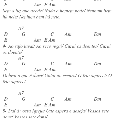
E Am E Am
Sem a luz que acode/ Nada o homem pode/ Nenhum bem
há nele/ Nenhum bem há nele.
A7
D G C Am Dm
E Am E Am
4-
Ao sujo lavai/ Ao seco regai/ Curai os doentes/ Curai
os doente/
A7
D G C Am Dm
E Am E Am
Dobrai o que é duro/ Guiai no escuro/ O frio aquecei/ O
frio aquecei.
A7
D G C Am Dm
E Am E Am
5-
Daí à vossa Igreja/ Que espera e deseja/ Vossos sete
dons/ Vossos sete dons/