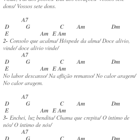
dons/ Vossos sete dons.
A7
D G C Am Dm
E Am E Am
2-
Consolo que acalma/ Hóspede da alma/ Doce alívio,
vinde/ doce alívio vinde/
A7
D G C Am Dm
E Am E Am
No labor descanso/ Na aflição remanso/ No calor aragem/
No calor aragem.
A7
D G C Am Dm
E Am E Am
3-
Enchei, luz bendita/ Chama que crepita/ O íntimo de
nós/ O íntimo de nós/
A7
D G C Am Dm