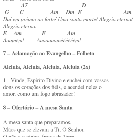
A7 D
G C Am Dm E Am
Daí em prêmio ao forte/ Uma santa morte/ Alegria eterna/
Alegria eterna.
E Am E Am
Aaamém! Aaaaaaaméééééém!
7 – Aclamação ao Evangelho – Folheto
Aleluia, Aleluia, Aleluia, Aleluia (2x)
1 - Vinde, Espírito Divino e enchei com vossos
dons os corações dos fiéis, e acendei neles o
amor, como um fogo abrasador!
8 – Ofertório – A mesa Santa
A mesa santa que preparamos,
Mãos que se elevam a Ti, Ó Senhor.
O pão e o vinho, frutos da Terra,