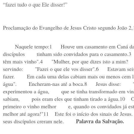
“fazei tudo o que Ele disser!” 
Proclamação do Evangelho de Jesus Cristo segundo João 2,
Naquele tempo:
1
Houve um casamento em Caná da 
discípulos
tinham sido convidados para o casamento.
3
têm mais vinho".
4
"Mulher, por que dizes isto a mim?
servindo:
"Fazei o que ele vos disser".
6
Estavam sei
fazer.
Em cada uma delas cabiam mais ou menos cem li
água".
Encheram-nas até a boca.
8
Jesus disse:
experimentou a água,
que se tinha transformado em vin
sabiam,
pois eram eles que tinham tirado a água.
10
O
primeiro o vinho melhor
e, quando os convidados já es
melhor até agora!"
11
Este foi o início dos sinais de Jesus.
Palavra da Salvação.
seus discípulos creram nele.