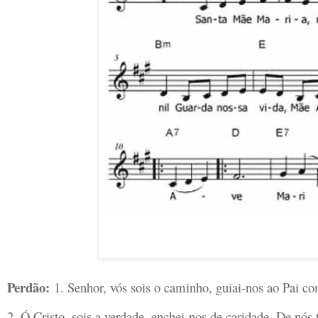
Perdão:
1. Senhor, vós sois o caminho, guiai-nos ao Pai c
2. Ó Cristo, sois a verdade, enchei-nos de caridade. De nós