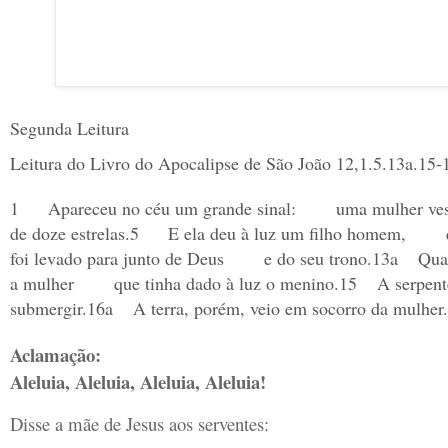
Segunda Leitura
Leitura do Livro do Apocalipse de São João 12,1.5.13a.15-
1
Apareceu no céu um grande sinal:
uma mulher ves
de doze estrelas.
5
E ela deu à luz um filho homem,
foi levado para junto de Deus
e do seu trono.
13a
Quan
a mulher
que tinha dado à luz o menino.
15
A serpent
submergir.
16a
A terra, porém, veio em socorro da mulher.
Aclamação:
Aleluia, Aleluia, Aleluia, Aleluia!
Disse a mãe de Jesus aos serventes: 