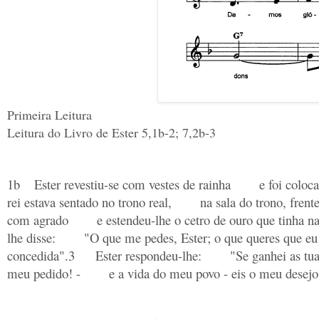
Primeira Leitura
Leitura do Livro de Ester 5,1b-2; 7,2b-3
1b
Ester revestiu-se com vestes de rainha
e foi coloca
rei estava sentado no trono real,
na sala do trono, frent
com agrado
e estendeu-lhe o cetro de ouro que tinha n
lhe disse:
"O que me pedes, Ester; o que queres que eu
concedida".
3
Ester respondeu-lhe:
"Se ganhei as tua
meu pedido! -
e a vida do meu povo - eis o meu desejo