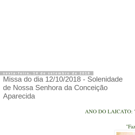
sexta-feira, 14 de setembro de 2018
Missa do dia 12/10/2018 - Solenidade
de Nossa Senhora da Conceição
Aparecida
ANO DO LAICATO: "Sal
"Faz