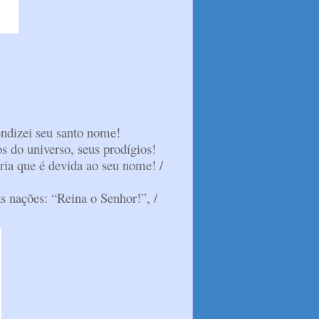
endizei seu santo nome!
os do universo, seus prodígios!
ória que é devida ao seu nome! /
 as nações: “Reina o Senhor!”, /