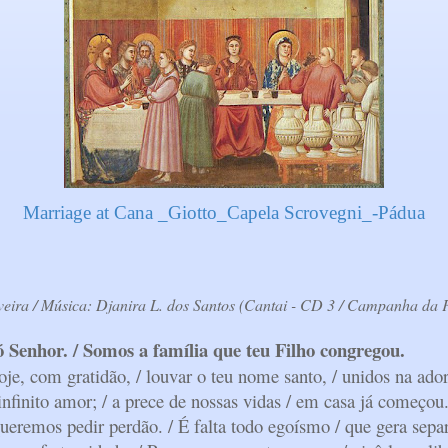
Marriage at Cana _Giotto_Capela Scrovegni_-Pádua
veira / Música: Djanira L. dos Santos (Cantai - CD 3 / Campanha da
ó Senhor. / Somos a família que teu Filho congregou.
oje, com gratidão, / louvar o teu nome santo, / unidos na ado
infinito amor; / a prece de nossas vidas / em casa já começou
queremos pedir perdão. / É falta todo egoísmo / que gera sepa