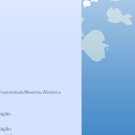
 Fraternidade/Memória Histórica
ração.
.
ração.