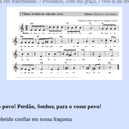
 em fraternidade. / Possamos, com tua graça, / vivê-la na lib
o povo! Perdão, Senhor, para o vosso povo!
ferido confiar em nossa fraqueza