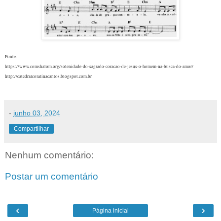
Fonte:
https://www.comshalom.org/solenidade-do-sagrado-coracao-de-jesus-o-homem-na-busca-do-amor/
http://catedralcolatinacantos.blogspot.com.br
-
junho 03, 2024
Compartilhar
Nenhum comentário:
Postar um comentário
‹
›
Página inicial