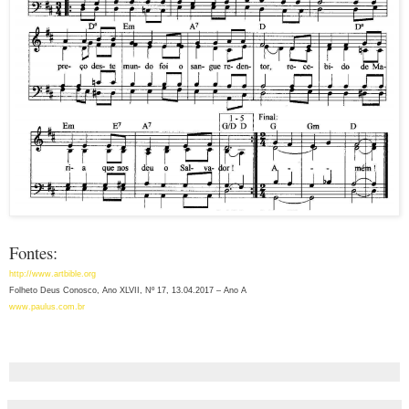
Fontes:
http://www.artbible.org
Folheto Deus Conosco, Ano XLVII, N
º 17, 13.04.2017 – Ano A
www.paulus.com.br