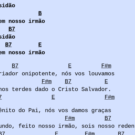
sidão
B
em nosso irmão
B7
sidão
B7
E
em nosso irmão
B7
E
F#m
riador onipotente, nós vos louvamos
F#m
B7
E
nos terdes dado o Cristo Salvador.
7
E
F#m
ênito do Pai, nós vos damos graças
F#m
B7
undo, feito nosso irmão, sois nosso reden
B7
E
F#m
B7