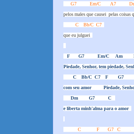
G7
Em/C
A7
D
pelos males que causei
pelas coisas 
C
Bb/C
C7
que eu julguei
F
G7
Em/C
Am
Piedade, Senhor, tem piedade, Se
C
Bb/C
C7
F
G7
com seu amor
Piedade, Senho
Dm
G7
C
e liberta minh'alma para o amor
C
F
G7
C