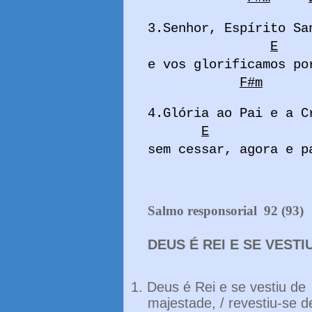
3.Senhor, Espírito Sa
E
e vos glorificamos po
F#m
4.Glória ao Pai e a C
E
sem cessar, agora e p
Salmo responsorial
92 (93)
DEUS É REI E SE VEST
1.
Deus é Rei e se vestiu de
majestade, / revestiu-se d