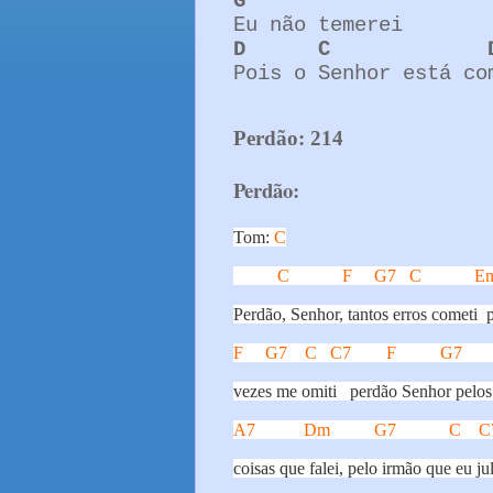
G
Eu não temerei
D
C
Pois o Senhor está co
Perdão: 214
Perdão:
Tom: 
C
C
F
G7
C
E
Perdão, Senhor, tantos erros cometi
F
G7
C
C7
F
G7
vezes me omiti
perdão Senhor pelos
A7
Dm
G7
C
C
coisas que falei, pelo irmão que eu ju