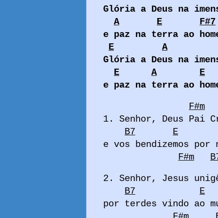
Glória a Deus na imen
A
E
F#7
e paz na terra ao hom
E
A
Glória a Deus na imen
E
A
E
e paz na terra ao hom
F#m
1. Senhor, Deus Pai C
B7
E
e vos bendizemos por 
F#m
B
2. Senhor, Jesus unig
B7
E
por terdes vindo ao m
F#m