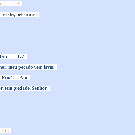
m
G7
que falei, pelo irmão
Dm
G7
nhor, meu pecado vem lavar
Em/C
Am
r, tem piedade, Senhor,
Em