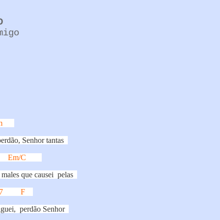
D
migo
m
perdão, Senhor tantas
Em/C
 males que causei
pelas
7
F
lguei,
perdão Senhor