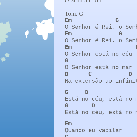
O Senhor é Rei
Tom: G
Em
G
O Senhor é Rei, o Sen
Em
G
O Senhor é Rei, o Sen
Em
O Senhor está no céu
G
O Senhor está no mar
D
C
D
Na extensão do infini
G
D
Está no céu, está no 
G
D
Está no céu, está no 
Em
Quando eu vacilar