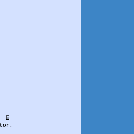
E
tor.