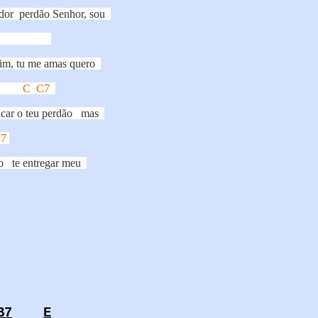
dor
perdão Senhor, sou
im, tu me amas quero
C
C7
icar o teu perdão
mas
7
o
te entregar meu
B7
E