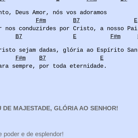
nto, Deus Amor, nós vos adoramos
F#m
B7
E
r nos conduzirdes por Cristo, a nosso Pai
B7
E
F#m
risto sejam dadas, glória ao Espírito San
F#m
B7
E
ara sempre, por toda eternidade.
IU DE MAJESTADE, GLÓRIA AO SENHOR!
e poder e de esplendor!