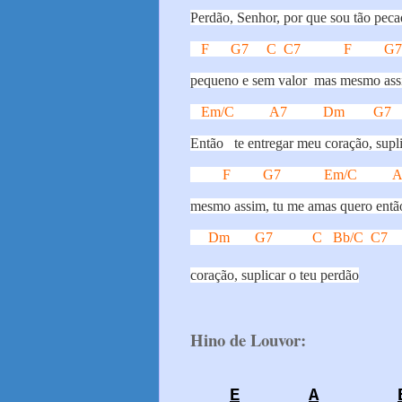
Perdão, Senhor, por que sou tão peca
F
G7
C
C7
F
G7
pequeno e sem valor
mas mesmo ass
Em/C
A7
Dm
G7
Então
te entregar meu coração, supl
F
G7
Em/C
A
mesmo assim, tu me amas quero entã
Dm
G7
C
Bb/C
C7
coração, suplicar o teu perdão
Hino de Louvor:
E
A