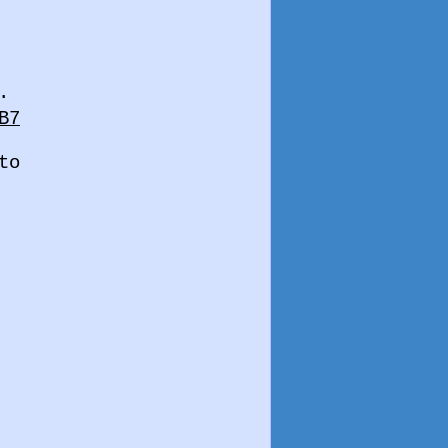
.
B7
to