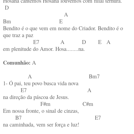
Hosana cantemos Hosana louvemos com filial ternura.
D
A
Bm E
Bendito é o que vem em nome do Criador. Bendito é o
que traz a paz
E7 A D E A
em plenitude do Amor. Hosa........na.
Comunhão:
A
A Bm7
1- Ó pai, teu povo busca vida nova
E7 A
na direção da páscoa de Jesus.
F#m C#m
Em nossa fronte, o sinal de cinzas,
B7 E7
na caminhada, vem ser força e luz!