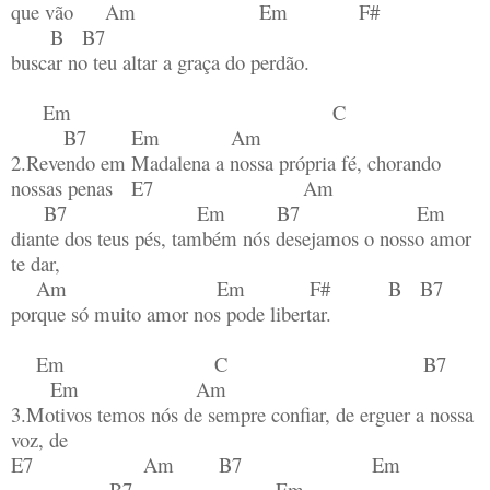
que vão Am Em F#
B B7
buscar no teu altar a graça do perdão.
Em C
B7 Em Am
2.Revendo em Madalena a nossa própria fé, chorando
nossas penas E7 Am
B7 Em B7 Em
diante dos teus pés, também nós desejamos o nosso amor
te dar,
Am Em F# B B7
porque só muito amor nos pode libertar.
Em C B7
Em Am
3.Motivos temos nós de sempre confiar, de erguer a nossa
voz, de
E7 Am B7 Em
B7 Em