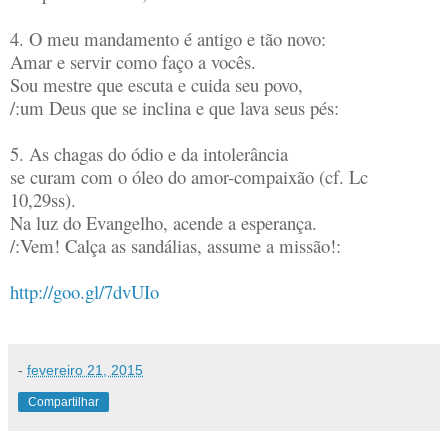
4. O meu mandamento é antigo e tão novo:
Amar e servir como faço a vocês.
Sou mestre que escuta e cuida seu povo,
/:um Deus que se inclina e que lava seus pés:
5. As chagas do ódio e da intolerância
se curam com o óleo do amor-compaixão (cf. Lc
10,29ss).
Na luz do Evangelho, acende a esperança.
/:Vem! Calça as sandálias, assume a missão!:
http://goo.gl/7dvUIo
-
fevereiro 21, 2015
Compartilhar