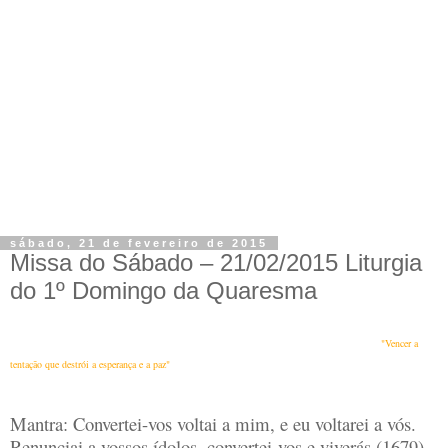
sábado, 21 de fevereiro de 2015
Missa do Sábado – 21/02/2015 Liturgia
do 1º Domingo da Quaresma
"Vencer a
tentação que destrói a esperança e a paz"
Mantra: Convertei-vos voltai a mim, e eu voltarei a vós.
Renunciai a vossos ídolos, convertei-vos e viverás (1679)