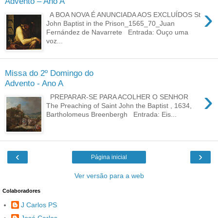
Advento – Ano A
›
A BOA NOVA É ANUNCIADA AOS EXCLUÍDOS St
John Baptist in the Prison_1565_70_Juan
Fernández de Navarrete Entrada: Ouço uma
voz...
Missa do 2º Domingo do
Advento - Ano A
›
PREPARAR-SE PARA ACOLHER O SENHOR
The Preaching of Saint John the Baptist , 1634,
Bartholomeus Breenbergh Entrada: Eis...
‹
›
Página inicial
Ver versão para a web
Colaboradores
J Carlos PS
José Carlos