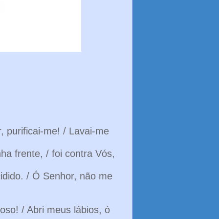
 purificai-me! / Lavai-me
 frente, / foi contra Vós,
idido. / Ó Senhor, não me
oso! / Abri meus lábios, ó