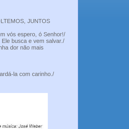
VOLTEMOS, JUNTOS
em vós espero, ó Senhor!/
. Ele busca e vem salvar./
nha dor não mais
ardá-la com carinho./