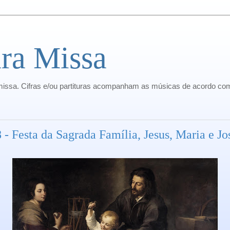
ra Missa
missa. Cifras e/ou partituras acompanham as músicas de acordo com
 - Festa da Sagrada Família, Jesus, Maria e Jo